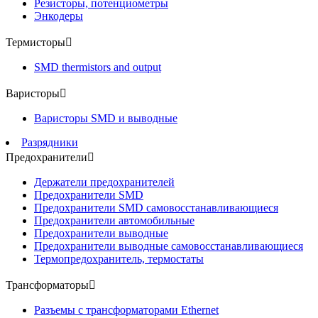
Резисторы, потенциометры
Энкодеры
Термисторы

SMD thermistors and output
Варисторы

Варисторы SMD и выводные
Разрядники
Предохранители

Держатели предохранителей
Предохранители SMD
Предохранители SMD самовосстанавливающиеся
Предохранители автомобильные
Предохранители выводные
Предохранители выводные самовосстанавливающиеся
Термопредохранитель, термостаты
Трансформаторы

Разъемы с трансформаторами Ethernet