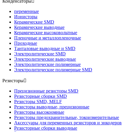
Конденсаторы

переменные
Ионисторы
Керамические SMD
Керамические выводные
Керамические высоковольтные
Пленочные и металлопленочные
Проходные
Танталовые выводные и SMD
Электролитические SMD
Электролитические выводные
Электролитические полимерные
Электролитические полимерные SMD
Резисторы

Прецизионные резисторы SMD
Резисторные сборки SMD
Резисторы SMD, MELF
Резисторы выводные, прецизионные
Резисторы высокоомные
Резисторы предохранительные, токоизмерительные
Аксессуары для переменных резисторов и энкодеров
Резисторные сборки выводные