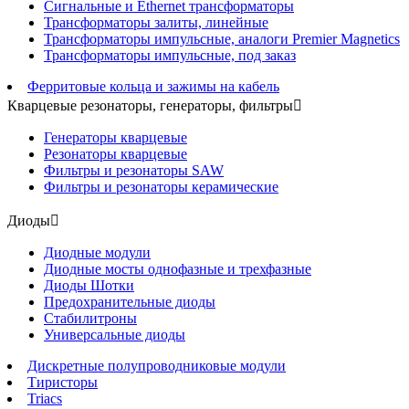
Сигнальные и Ethernet трансформаторы
Трансформаторы залиты, линейные
Трансформаторы импульсные, аналоги Premier Magnetics
Трансформаторы импульсные, под заказ
Ферритовые кольца и зажимы на кабель
Кварцевые резонаторы, генераторы, фильтры

Генераторы кварцевые
Резонаторы кварцевые
Фильтры и резонаторы SAW
Фильтры и резонаторы керамические
Диоды

Диодные модули
Диодные мосты однофазные и трехфазные
Диоды Шотки
Предохранительные диоды
Стабилитроны
Универсальные диоды
Дискретные полупроводниковые модули
Тиристоры
Triacs